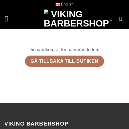
Skip
English
to
content
Din varukorg är för närvarande tom.
GÅ TILLBAKA TILL BUTIKEN
VIKING BARBERSHOP